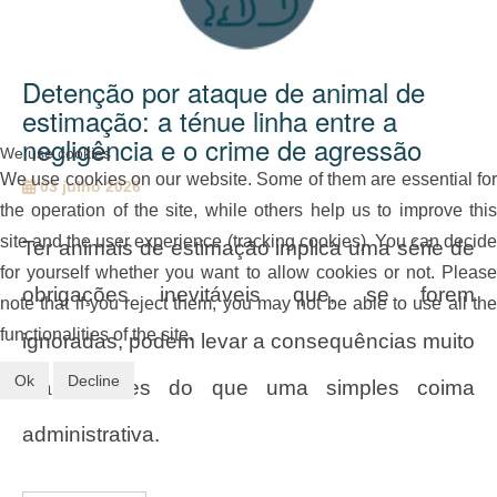
Detenção por ataque de animal de
estimação: a ténue linha entre a
negligência e o crime de agressão
We use cookies
We use cookies on our website. Some of them are essential for
03 julho 2026
the operation of the site, while others help us to improve this
site and the user experience (tracking cookies). You can decide
Ter animais de estimação implica uma série de
for yourself whether you want to allow cookies or not. Please
obrigações inevitáveis que, se forem
note that if you reject them, you may not be able to use all the
functionalities of the site.
ignoradas, podem levar a consequências muito
Ok
Decline
mais graves do que uma simples coima
administrativa.