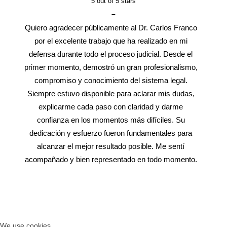
5
out of 5 stars
–
Quiero agradecer públicamente al Dr. Carlos Franco
por el excelente trabajo que ha realizado en mi
defensa durante todo el proceso judicial. Desde el
primer momento, demostró un gran profesionalismo,
compromiso y conocimiento del sistema legal.
Siempre estuvo disponible para aclarar mis dudas,
explicarme cada paso con claridad y darme
confianza en los momentos más difíciles. Su
dedicación y esfuerzo fueron fundamentales para
alcanzar el mejor resultado posible. Me sentí
acompañado y bien representado en todo momento.
Recomiendo al Dr. Carlos sin ninguna duda a
cualquier persona que necesite un abogado de
confianza, eficaz y con verdadera vocación por
ayudar a sus clientes. Muchas gracias por todo, Dr.
Carlos.
We use cookies