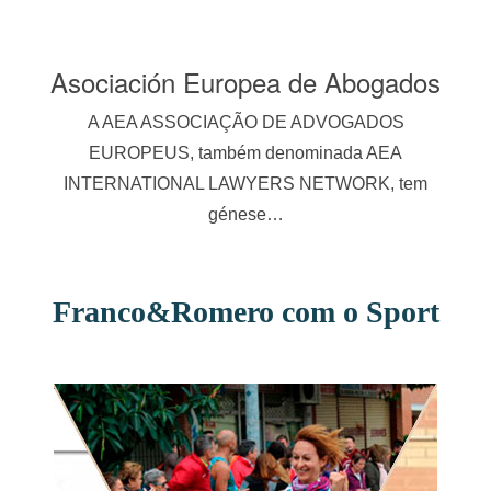
joz
Asociación Europea de Abogados
ntos
A AEA ASSOCIAÇÃO DE ADVOGADOS
Red
 web
EUROPEUS, também denominada AEA
Co
INTERNATIONAL LAWYERS NETWORK, tem
génese…
Franco&Romero com o Sport