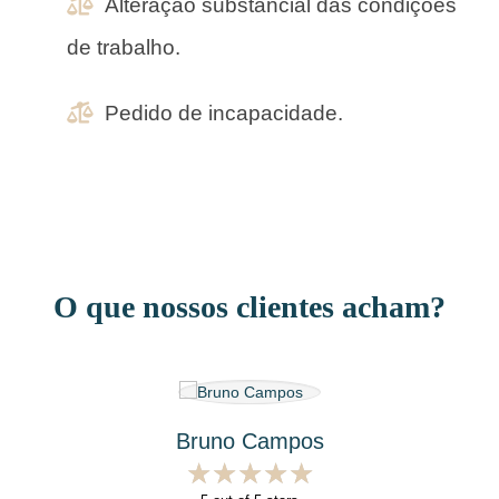
Alteração substancial das condições
de trabalho.
Pedido de incapacidade.
O que nossos clientes acham?
Bruno Campos
★
★
★
★
★
★
★
★
★
★