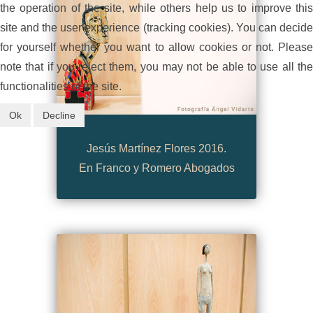
the operation of the site, while others help us to improve this
site and the user experience (tracking cookies). You can decide
for yourself whether you want to allow cookies or not. Please
note that if you reject them, you may not be able to use all the
functionalities of the site.
Ok
Decline
Jesús Martínez Flores 2016.
En Franco y Romero Abogados