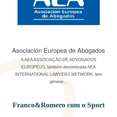
joz
Asociación Europea de Abogados
ntos
A AEA ASSOCIAÇÃO DE ADVOGADOS
Red
 web
EUROPEUS, também denominada AEA
Co
INTERNATIONAL LAWYERS NETWORK, tem
génese…
Franco&Romero com o Sport