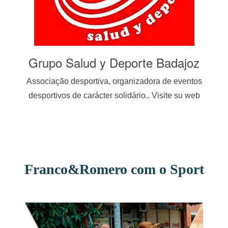
Grupo Salud y Deporte Badajoz
s
Associação desportiva, organizadora de eventos
Escr
l,
desportivos de carácter solidário.. Visite su web
em 
Franco&Romero com o Sport