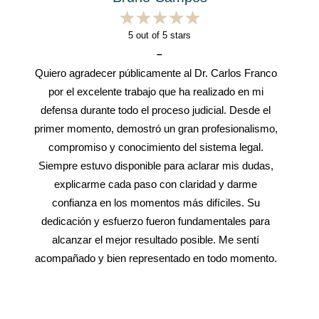
★
★
★
★
★
★
★
★
★
★
5
out of 5 stars
–
Quiero agradecer públicamente al Dr. Carlos Franco
por el excelente trabajo que ha realizado en mi
defensa durante todo el proceso judicial. Desde el
primer momento, demostró un gran profesionalismo,
compromiso y conocimiento del sistema legal.
Siempre estuvo disponible para aclarar mis dudas,
explicarme cada paso con claridad y darme
confianza en los momentos más difíciles. Su
dedicación y esfuerzo fueron fundamentales para
alcanzar el mejor resultado posible. Me sentí
acompañado y bien representado en todo momento.
Recomiendo al Dr. Carlos sin ninguna duda a
cualquier persona que necesite un abogado de
confianza, eficaz y con verdadera vocación por