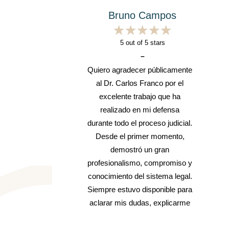
Bruno Campos
★
★
★
★
★
★
★
★
★
★
5
out of 5 stars
–
e.
Quiero agradecer públicamente
al Dr. Carlos Franco por el
n
excelente trabajo que ha
realizado en mi defensa
durante todo el proceso judicial.
Desde el primer momento,
demostró un gran
perAbogado
Grupo Salud y Depo
profesionalismo, compromiso y
Badajoz
conocimiento del sistema legal.
vogados especializados nas
Siempre estuvo disponible para
Associação desportiva, organiz
 do direito (penal, comercial,
aclarar mis dudas, explicarme
eventos desportivos de carácter so
rcio, acidentes…
cada paso con claridad y
Visite su web