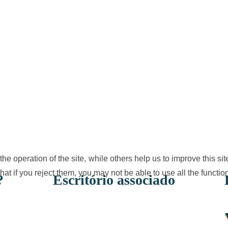
e operation of the site, while others help us to improve this si
t if you reject them, you may not be able to use all the functional
?
Escritório associado