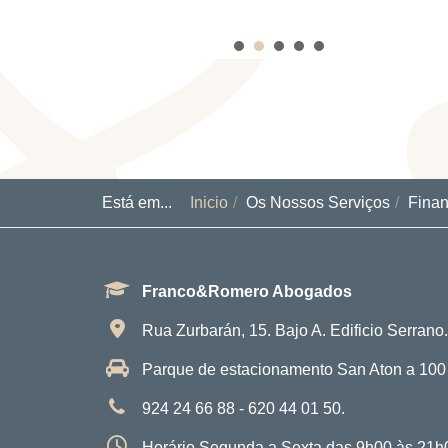
fundamentales para alcanzar el
mejor resultado posible. Me
sentí acompañado y bien
representado en todo
momento. Recomiendo al Dr.
Carlos sin ninguna duda a
cualquier persona que necesite
un abogado de confianza,
Está em...
Inicio
Os Nossos Serviços
Finan
eficaz y con verdadera
vocación por ayudar a sus
clientes. Muchas gracias por
Franco&Romero Abogados
todo, Dr. Carlos.
Rua Zurbarán, 15. Bajo A. Edificio Serran
Parque de estacionamento San Aton a 100
924 24 66 88 - 620 44 01 50.
Horário Segunda a Sexta das 9h00 às 21h