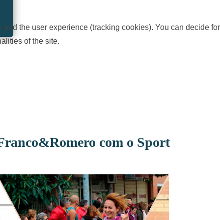
te and the user experience (tracking cookies). You can decide for
ities of the site.
Franco&Romero com o Sport
Zulay 
Dadyanes Valenzuela
★
★
★
★