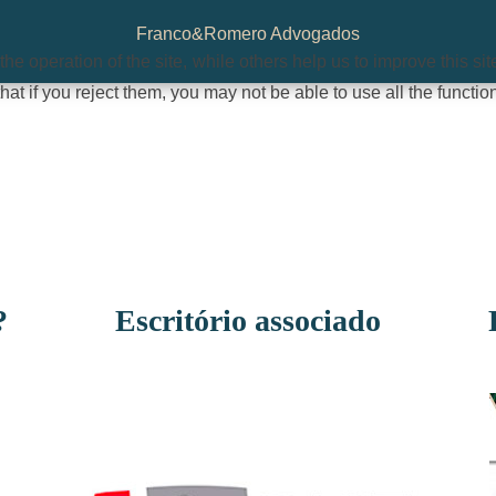
Franco&Romero Advogados
e operation of the site, while others help us to improve this si
t if you reject them, you may not be able to use all the functional
?
Escritório associado
Carmem Morais
★
★
★
★
★
★
★
★
★
★