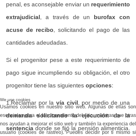
penal, es aconsejable enviar un
requerimiento
extrajudicial
, a través de un
burofax con
acuse de recibo
, solicitando el pago de las
cantidades adeudadas.
Si el progenitor pese a este requerimiento de
pago sigue incumpliendo su obligación, el otro
progenitor tiene las siguientes
opciones
:
We use cookies
1.Reclamar por la
vía civil
, por medio de una
Usamos cookies en nuestro sitio web. Algunas de ellas son
demanda solicitando la ejecución de la
esenciales para el funcionamiento del sitio, mientras que otras
nos ayudan a mejorar el sitio web y también la experiencia del
sentencia
donde se fijó la pensión alimenticia.
usuario (cookies de rastreo). Puedes decidir por ti mismo si