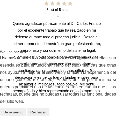
★
★
★
★
★
★
★
★
★
★
5
out of 5 stars
–
Quiero agradecer públicamente al Dr. Carlos Franco
por el excelente trabajo que ha realizado en mi
defensa durante todo el proceso judicial. Desde el
primer momento, demostró un gran profesionalismo,
compromiso y conocimiento del sistema legal.
We use cookies
Siempre estuvo disponible para aclarar mis dudas,
Usamos cookies en nuestro sitio web. Algunas de ellas son
explicarme cada paso con claridad y darme
esenciales para el funcionamiento del sitio, mientras que otras
confianza en los momentos más difíciles. Su
nos ayudan a mejorar el sitio web y también la experiencia del
dedicación y esfuerzo fueron fundamentales para
usuario (cookies de rastreo). Puedes decidir por ti mismo si
alcanzar el mejor resultado posible. Me sentí
quieres permitir el uso de las cookies. Ten en cuenta que si las
acompañado y bien representado en todo momento.
rechazas, puede que no puedas usar todas las funcionalidades
Recomiendo al Dr. Carlos sin ninguna duda a
del sitio web.
cualquier persona que necesite un abogado de
confianza, eficaz y con verdadera vocación por
De acuerdo
Rechazar