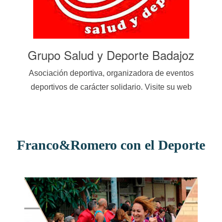
a
Grupo Salud y Deporte Badajoz
Mas
io en
Asociación deportiva, organizadora de eventos
deportivos de carácter solidario. Visite su web
Franco&Romero con el Deporte